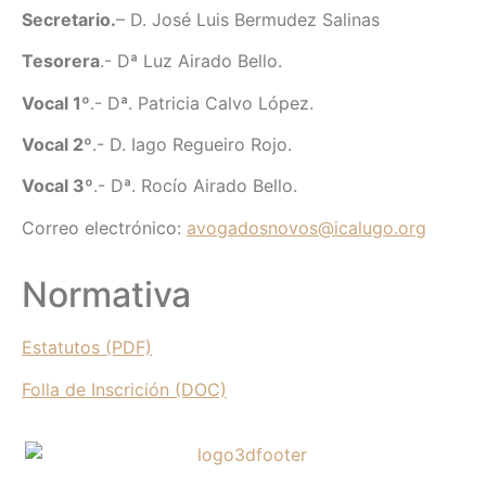
Secretario.
– D. José Luis Bermudez Salinas
Tesorera
.- Dª Luz Airado Bello.
Vocal 1º
.- Dª. Patricia Calvo López.
Vocal 2º
.- D. Iago Regueiro Rojo.
Vocal 3º
.- Dª. Rocío Airado Bello.
Correo electrónico:
avogadosnovos@icalugo.org
Normativa
Estatutos (PDF)
Folla de Inscrición (DOC)