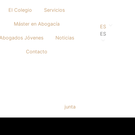
El Colegio
Servicios
Máster en Abogacía
ES
ES
Abogados Jóvenes
Noticias
Contacto