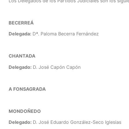
Los Delegados de los Partidos Judiciales son los sigui
BECERREÁ
Delegada:
Dª. Paloma Becerra Fernández
CHANTADA
Delegado:
D. José Capón Capón
A FONSAGRADA
MONDOÑEDO
Delegado:
D. José Eduardo González-Seco Iglesias