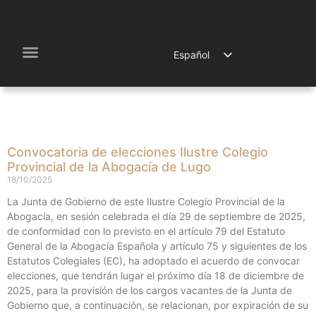
Español
Galego
El Colegio
Máster en Abogacía
Abogados Jóvenes
Convocatoria de elecciones Ilustre Colegio
Provincial de la Abogacía de Lugo
18/10/2025
La Junta de Gobierno de este Ilustre Colegio Provincial de la
Abogacía, en sesión celebrada el día 29 de septiembre de 2025,
de conformidad con lo previsto en el artículo 79 del Estatuto
General de la Abogacía Española y artículo 75 y siguientes de los
Estatutos Colegiales (EC), ha adoptado el acuerdo de convocar
elecciones, que tendrán lugar el próximo día 18 de diciembre de
2025, para la provisión de los cargos vacantes de la Junta de
Gobierno que, a continuación, se relacionan, por expiración de su