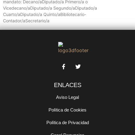
mandato: Decano/aDiputado/a Primero/a o
Vicedecano/aDiputado/a Segundo/aDiputado/a
Cuarto/aDiputado/a Quinto/aBibliotecario-
Contador/aSecretario/a
ENLACES
Aviso Legal
Política de Cookies
Política de Privacidad